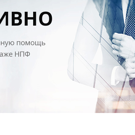
ИВНО
ьную помощь
даже НПФ