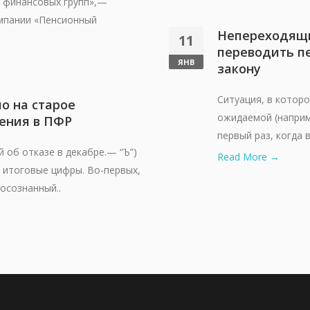
е финансовых групп»,—
омпании «Пенсионный
Непереходящи
11
переводить п
ЯНВ
закону
Ситуация, в котор
о на старое
ожидаемой (наприме
ения в ПФР
первый раз, когда 
 об отказе в декабре.— “Ъ”)
Read More →
а итоговые цифры. Во-первых,
осознанный..