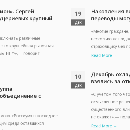
ион». Сергей
Накопления вс
19
Гуцериевых крупный
переводы мог
ДЕК
«Многие граждане,
включать различные
несколько лет жда
, это крупнейшая рыночная
страховщику без по
емы НПФ»,— говорит
Read More →
Декабрь охла
10
взялись за от
ДЕК
руппа
«С учетом того чт
 объединение с
осмысленное решен
существенного вли
ион»-«Россиум» в последнее
не окажет»,— полаг
щим среди оставшихся
Read More →